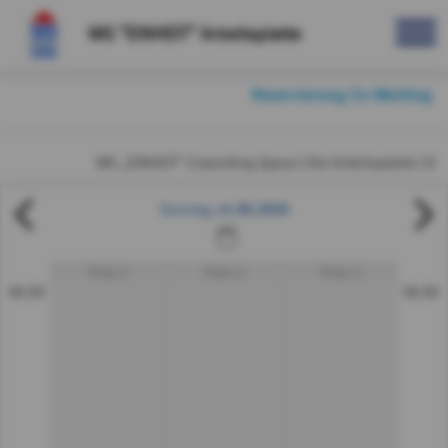
WG "EINHEIT" Arbeitsplatte
Reservierung Co-Working
WG „EINHEIT“ Coworking Space | Die Arbeitsplatte | Du h
14.06.2026
Sonntag
Platz 1
Platz 2
Platz 3
06:00
06:00